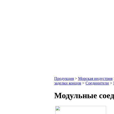
Продукция
>
Морская индустрия
заделки концов
>
Соединители
>
Модульные сое