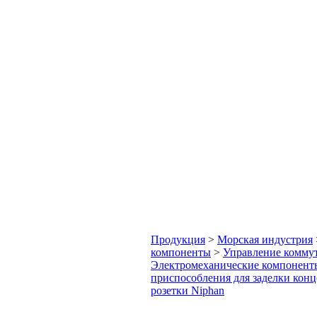
Продукция
>
Морская индустрия
компоненты
>
Управление коммут
Электромеханические компонент
приспособления для заделки конц
розетки Niphan