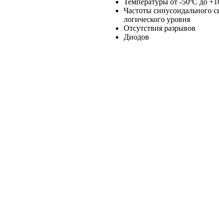
Температуры от -50ºC до +
Частоты синусоидального си
логического уровня
Отсутствия разрывов
Диодов