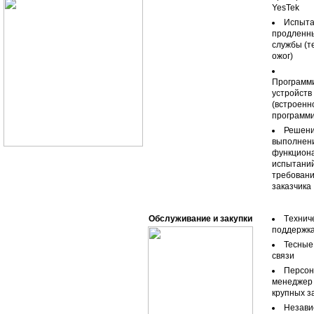
YesTek
Испыта
продленны
службы (т
ожог)
Программ
устройств
(встроенн
программ
Решени
выполнен
функцион
испытаний
требован
заказчика
Обслуживание и закупки
Tехнич
поддержк
Тесные
связи
Персон
менеджер
крупных з
Незави