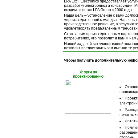
LPA Excil Electronics предоставляет услу
разработку электроники и конструкции. 
входим в состав LPA Group с 2000 года.
Наша цель – установление с вами долгос
«производственной команды». Наш опыт 
производственное решение, в результате
удовлетворять предъявленным требовани
Став вашим производственным партнером
потребителях, что позволит и вам, и нам
Нашей задачей как членов вашей команды
позволит предоставить вам именно те усл
Чтобы получить дополнительную инфор
Услуги по
проектированию
От кон
производс
Проект
электрони
Развод
печатных 
Фототи
Получе
разрешен
стороны