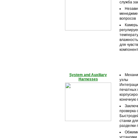
служба за
Незав
менеджме
вопросов
Камеры
регулируе
температу
влажност
для чувст
компонен
System and Auxiliary
Механи
Harnesses
узлы
Интеграци
печатных 
корпусир
конечную 
Заключ
проверка 
Быстроде
станки дл
разделки 
Обжим
установки 