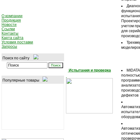
Диагно
функцион
О компании
испытания
Продукция
Проектиро
Новости
учетом пр
Ссылки
для серий
Контакты
производс
Карта сайта
Условия поставки
Трехме
Запросы
моделиро
Поиск по сайту
Испытания и проверка
MIDATA
полность
Популярные товары
программ
анализат
производ
дефектов
Автомати
испытате
оборудов
Автомати
оптически
проверочн