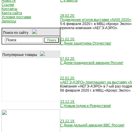
С 8 марта!
Новости
Ссылки
Контакты
Карта сайта
28.02.20
Условия поставки
Подведение итогов выставки «NAIS 2020»
Запросы
5-6 февраля 2020 г. в МВЦ «Крокус Экспо
приняла компания «АЕГЭ-АЭРО».
Поиск по сайту
21.02.20
С Днем защитника Отечества!
Популярные товары
07.02.20
С Днем гражданской авиации России!
22.01.20
«АЕГЭ-АЭРО» приглашает на выставку «N
Компания «АЕГЭ-АЭРО» в 7-ый раз подряд
06 февраля 2020 г. в МВЦ «Крокус Экспо».
23.12.19
С Новым годом и Рождеством!
23.12.19
C Днем дальней авиации ВВС России!