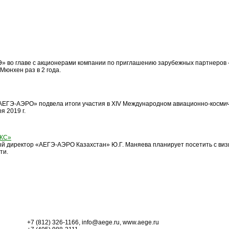
Э» во главе с акционерами компании по приглашению зарубежных партнеров –
Мюнхен раз в 2 года.
«АЕГЭ-АЭРО» подвела итоги участия в XIV Международном авиационно-космич
я 2019 г.
АКС»
льный директор «АЕГЭ-АЭРО Казахстан» Ю.Г. Маняева планирует посетить с в
ти.
+7 (812) 326-1166, info@aege.ru, www.aege.ru