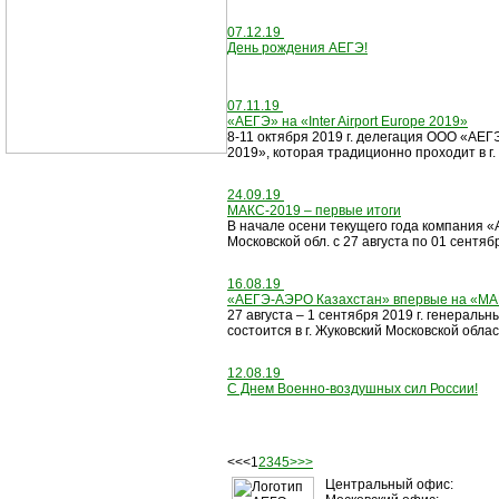
07.12.19
День рождения АЕГЭ!
07.11.19
«АЕГЭ» на «Inter Airport Europe 2019»
8-11 октября 2019 г. делегация ООО «АЕГ
2019», которая традиционно проходит в г. 
24.09.19
МАКС-2019 – первые итоги
В начале осени текущего года компания 
Московской обл. с 27 августа по 01 сентябр
16.08.19
«АЕГЭ-АЭРО Казахстан» впервые на «М
27 августа – 1 сентября 2019 г. генера
состоится в г. Жуковский Московской облас
12.08.19
С Днем Военно-воздушных сил России!
<<
<
1
2
3
4
5
>
>>
Центральный офис: